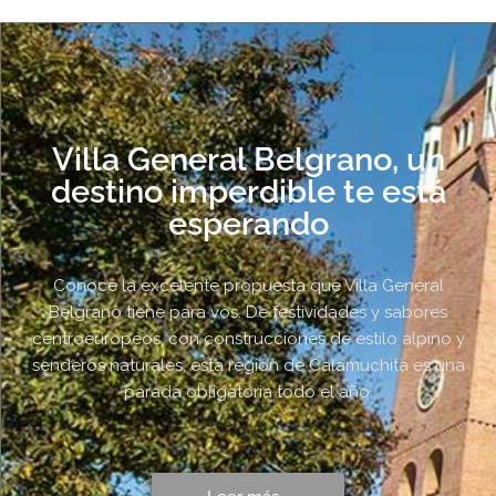
Villa General Belgrano, un
destino imperdible te está
esperando
Conocé la excelente propuesta que Villa General
Belgrano tiene para vos. De festividades y sabores
centroeuropeos, con construcciones de estilo alpino y
senderos naturales, esta región de Calamuchita es una
parada obligatoria todo el año.