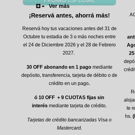
Ver más
¡Reservá antes, ahorrá más!
A
Reservá hoy tus vacaciones antes del 31 de
Octubre tu estadia de 3 o más noches entre
ant
el 24 de Diciembre 2026 y el 28 de Febrero
Ago
2027.
25
depós
30 OFF
abonando en 1 pago
mediante
crédi
depósito, transferencia, tarjeta de débito o de
crédito en un pago
.
R
ó 10 OFF
+ 9 CUOTAS fijas sin
aloja
interés
mediante tarjeta de crédito.
te r
hs.
(
Tarjetas de crédito bancarizadas Visa o
Mastercard.