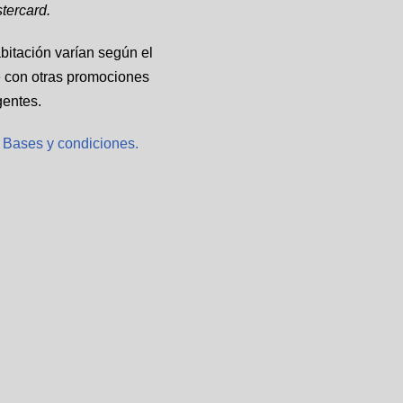
Los precios de la habitación varían
tercard.
día. No acumulable con otras pro
bitación varían según el
vigentes.
 con otras promociones
Clic aquí para ver Bases y condi
gentes.
r Bases y condiciones.