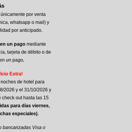
ás
Ver más
 únicamente por venta
Promoción válida únicamente po
ónica, whatsapp o mail) y
directa (web, telefónica, whatsapp 
lidad por anticipado.
abonando la totalidad por antic
en un pago
mediante
Abonando en
3 cuotas fijas sin i
ia, tarjeta de débito o de
¡Beneficio Extra!
 en un pago
.
Reservá 2 o más noches de hote
icio Extra!
alojarte entre el 02/08/2026 y el 31
noches de hotel para
te regalamos el late check out has
/08/2026 y el 31/10/2026 y
hs.
(No aplica a salidas para días
e check out hasta las 15
sábados ni fechas especiale
lidas para días viernes,
Tarjetas de crédito bancarizadas
chas especiales).
Mastercard.
to bancarizadas Visa o