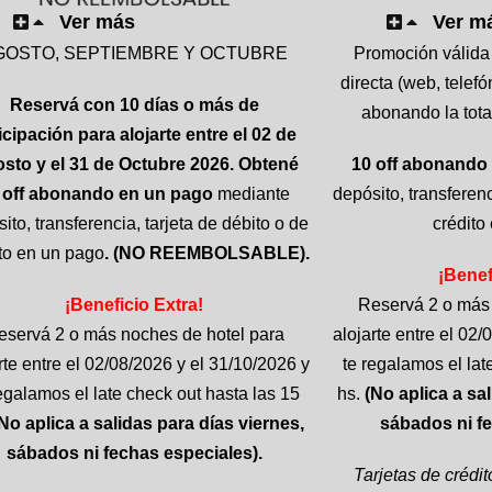
Ver más
Ver m
GOSTO, SEPTIEMBRE Y OCTUBRE
Promoción válida
directa (web, telef
Reservá con 10 días o más de
abonando la tota
icipación para alojarte entre el 02 de
sto y el 31 de Octubre 2026. Obtené
10 off
abonando 
 off
abonando en un pago
mediante
depósito, transferenc
ito, transferencia, tarjeta de débito o de
crédito
to en un pago
. (NO REEMBOLSABLE).
¡Benef
¡Beneficio Extra!
Reservá 2 o más 
eservá 2 o más noches de hotel para
alojarte entre el 02
rte entre el 02/08/2026 y el 31/10/2026 y
te regalamos el lat
egalamos el late check out hasta las 15
hs.
(No aplica a sa
No aplica a salidas para días viernes,
sábados ni fe
sábados ni fechas especiales).
Tarjetas de crédi